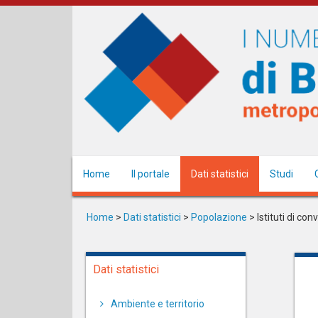
Salta
al
contenuto
principale
Home
Il portale
Dati statistici
Studi
Home
>
Dati statistici
>
Popolazione
>
Istituti di co
Dati statistici
Ambiente e territorio