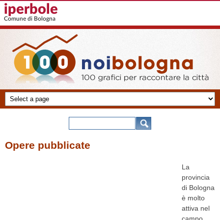
Salta al contenuto principale
iperbole
Comune di Bologna
100 grafici
-
Form di ricerca
Cerca
noibologna
Opere pubblicate
La
provincia
di Bologna
è molto
attiva nel
campo