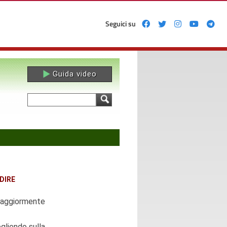
Seguici su
Guida video
Form di ricerca
Cerca
DIRE
 maggiormente
egliendo sulla