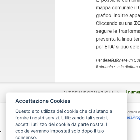
mappa comunale il
grafico. Inoltre app
Cliccando su una
Z
seguire le trasforma
presenta la linea te
per
ETA'
si può selez
Per
deselezionare
un Qua
Il simbolo
*
e la dicitura
I numer
ALTRE INFORMAZIONI
Accettazione Cookies
Questo sito utilizza dei cookie che ci aiutano a
Copyright 2015 - Area Programmazione, Controlli e 
AreaPro
fornire i nostri servizi. Utilizzando tali servizi,
TEL. 051/2193456 - FAX 051/2195700 -
accetti l'utilizzo dei cookie da parte nostra. I
cookie verranno impostati solo dopo il tuo
"
consenso.