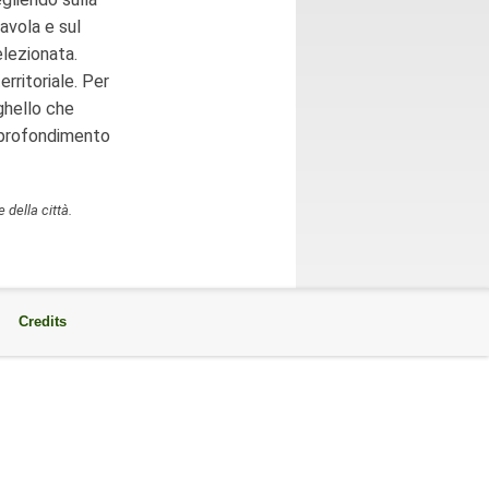
tavola e sul
elezionata.
erritoriale. Per
ghello che
pprofondimento
e della città.
Credits