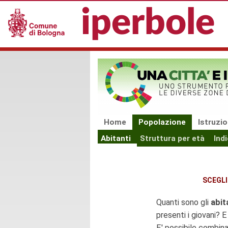
Salta al contenuto principale
iperbole
Home
Popolazione
Istruzi
Abitanti
Struttura per età
Ind
SCEGLI
Quanti sono gli
abit
presenti i giovani? E
E' possibile combinar