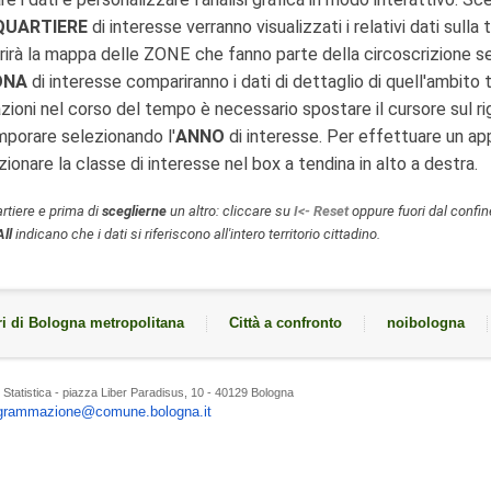
QUARTIERE
di interesse verranno visualizzati i relativi dati sulla 
arirà la mappa delle ZONE che fanno parte della circoscrizione s
ONA
di interesse compariranno i dati di dettaglio di quell'ambito t
zioni nel corso del tempo è necessario spostare il cursore sul ri
mporare selezionando l'
ANNO
di interesse. Per effettuare un a
ionare la classe di interesse nel box a tendina in alto a destra.
rtiere e prima di
sceglierne
un altro:
cliccare su
I<- Reset
oppure fuori dal confin
All
indicano che i dati si riferiscono all'intero territorio cittadino.
i di Bologna metropolitana
Città a confronto
noibologna
Statistica - piazza Liber Paradisus, 10 - 40129 Bologna
grammazione@comune.bologna.it