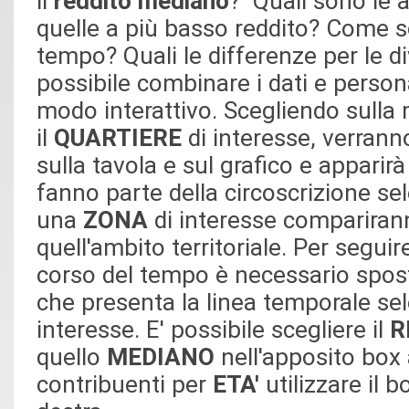
il
reddito mediano
? Quali sono le a
quelle a più basso reddito? Come so
tempo? Quali le differenze per le d
possibile combinare i dati e personal
modo interattivo. Scegliendo sull
il
QUARTIERE
di interesse, verranno 
sulla tavola e sul grafico e appari
fanno parte della circoscrizione se
una
ZONA
di interesse compariranno
quell'ambito territoriale. Per seguir
corso del tempo è necessario sposta
che presenta la linea temporale sel
interesse. E' possibile scegliere il
R
quello
MEDIANO
nell'apposito box 
contribuenti per
ETA'
utilizzare il b