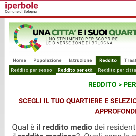
Salta al contenuto principale
iperbole
Comune di Bologna
Home
Popolazione
Istruzione
Reddito
Trasf
Reddito per sesso
Reddito per età
Reddito per citt
REDDITO > PER
SCEGLI IL TUO QUARTIERE E SELEZI
APPROFOND
Qual è il
reddito medio
dei resident