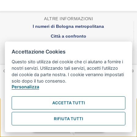
ALTRE INFORMAZIONI
I numeri di Bologna metropolitana
Città a confronto
Una città e i suoi quartieri
Accettazione Cookies
Credits
Questo sito utilizza dei cookie che ci aiutano a fornire i
nostri servizi. Utilizzando tali servizi, accetti l'utilizzo
Copyright 2014 - Area Programmazione Controlli e Statistica- piazza Liber Paradisus, 10
dei cookie da parte nostra. I cookie verranno impostati
- 40129 Bologna
solo dopo il tuo consenso.
Tel. 051/2193456 - Fax 051/2195700
AreaProgrammazione@comune.bologna.it
Personalizza
-
ACCETTA TUTTI
Install this app:
RIFIUTA TUTTI
1) Add to Bookmarks,
2) Tap and Hold the bookmark,
3) Select "
Add Shortcut to
Home
"