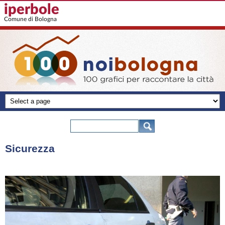
Salta al contenuto principale
iperbole
Comune di Bologna
100 grafici
-
Form di ricerca
Cerca
noibologna
Sicurezza
Polizia.jpg