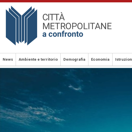
Salta
al
contenuto
principale
News
Ambiente e territorio
Demografia
Economia
Istruzio