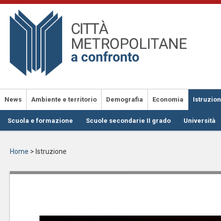
Salta
al
contenuto
principale
News
Ambiente e territorio
Demografia
Economia
Istruzio
Scuola e formazione
Scuole secondarie II grado
Università
Home
>
Istruzione