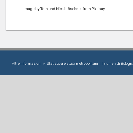
Image by Tom und Nicki Löschner from Pixabay
Altre informazioni »
Statistica e studi metropolitani
|
I numeri di Bolog