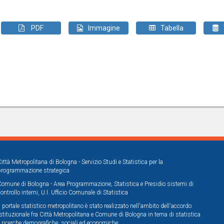
PDF
Immagine
Tabella
Città Metropolitana di Bologna - Servizio Studi e Statistica per la
programmazione strategica
Comune di Bologna - Area Programmazione, Statistica e Presidio sistemi di
controllo interni, U.I. Ufficio Comunale di Statistica
Il portale statistico metropolitano è stato realizzato nell'ambito dell'accordo
istituzionale fra Città Metropolitana e Comune di Bologna in tema di statistica
e ricerche demografiche, sociali ed economiche.