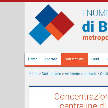
Salta
al
contenuto
principale
Home
Il portale
Dati statistici
Studi
Home
>
Dati statistici
>
Ambiente e territorio
>
Quali
Concentrazione
centraline di