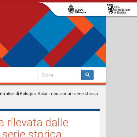
Form
di
Cerca
ricerca
ntraline di Bologna. Valori medi annui - serie storica
 rilevata dalle
 serie storica