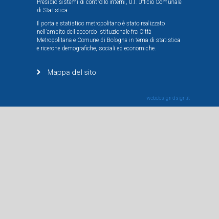
Presidio sistemi di controllo interni, U.I. Ufficio Comunale
di Statistica
Il portale statistico metropolitano è stato realizzato
nell'ambito dell'accordo istituzionale fra Città
Metropolitana e Comune di Bologna in tema di statistica
e ricerche demografiche, sociali ed economiche.
Mappa del sito
webdesign
dsign.it