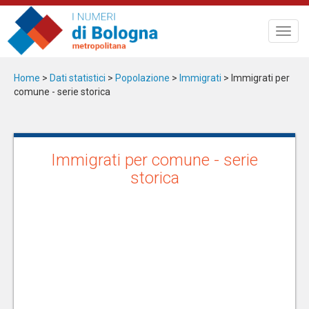
Salta
al
Toggl
contenuto
navig
principale
Home
>
Dati statistici
>
Popolazione
>
Immigrati
> Immigrati per
comune - serie storica
Immigrati per comune - serie
storica