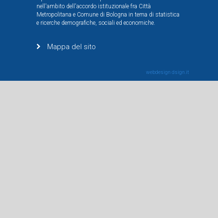
nell'ambito dell'accordo istituzionale fra Città
Metropolitana e Comune di Bologna in tema di statistica
e ricerche demografiche, sociali ed economiche.
Mappa del sito
webdesign
dsign.it