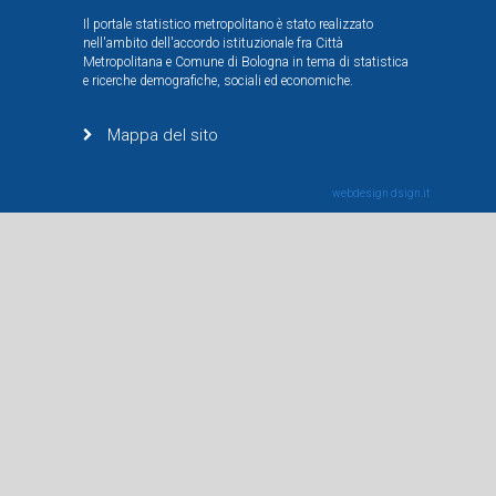
Il portale statistico metropolitano è stato realizzato
nell'ambito dell'accordo istituzionale fra Città
Metropolitana e Comune di Bologna in tema di statistica
e ricerche demografiche, sociali ed economiche.
Mappa del sito
webdesign
dsign.it