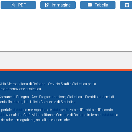
PDF
Immagine
Tabella
Città Metropolitana di Bologna - Servizio Studi e Statistica per la
programmazione strategica
Comune di Bologna - Area Programmazione, Statistica e Presidio sistemi di
controllo interni, U.I. Ufficio Comunale di Statistica
Il portale statistico metropolitano è stato realizzato nell'ambito dell'accordo
istituzionale fra Città Metropolitana e Comune di Bologna in tema di statistica
e ricerche demografiche, sociali ed economiche.