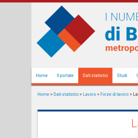
Salta
al
contenuto
principale
Home
Il portale
Dati statistici
Studi
Home
>
Dati statistici
>
Lavoro
>
Forze di lavoro
> La
L