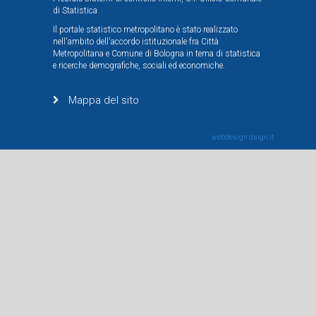
di Statistica
Il portale statistico metropolitano è stato realizzato
nell'ambito dell'accordo istituzionale fra Città
Metropolitana e Comune di Bologna in tema di statistica
e ricerche demografiche, sociali ed economiche.
Mappa del sito
webdesign
dsign.it