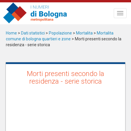
Salta
al
Toggl
contenuto
navig
principale
Home
>
Dati statistici
>
Popolazione
>
Mortalita
>
Mortalita
comune di bologna quartieri e zone
> Morti presenti secondo la
residenza - serie storica
Morti presenti secondo la
residenza - serie storica