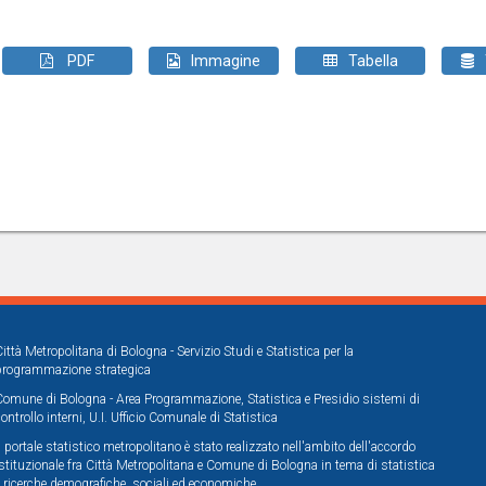
PDF
Immagine
Tabella
Città Metropolitana di Bologna - Servizio Studi e Statistica per la
programmazione strategica
Comune di Bologna - Area Programmazione, Statistica e Presidio sistemi di
controllo interni, U.I. Ufficio Comunale di Statistica
Il portale statistico metropolitano è stato realizzato nell'ambito dell'accordo
istituzionale fra Città Metropolitana e Comune di Bologna in tema di statistica
e ricerche demografiche, sociali ed economiche.