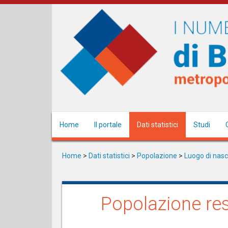
Salta
al
contenuto
principale
Home
Il portale
Dati statistici
Studi
Home
>
Dati statistici
>
Popolazione
>
Luogo di nasc
Popolazione res