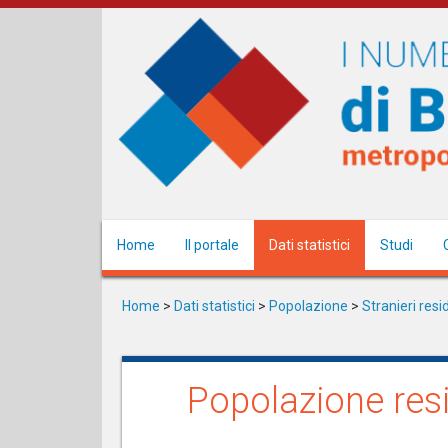
Salta
al
contenuto
principale
Home
Il portale
Dati statistici
Studi
Home
>
Dati statistici
>
Popolazione
>
Stranieri resi
Popolazione resi