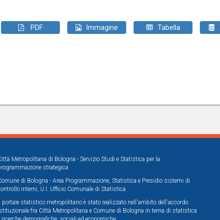
PDF
Immagine
Tabella
Città Metropolitana di Bologna - Servizio Studi e Statistica per la
programmazione strategica
Comune di Bologna - Area Programmazione, Statistica e Presidio sistemi di
controllo interni, U.I. Ufficio Comunale di Statistica
Il portale statistico metropolitano è stato realizzato nell'ambito dell'accordo
istituzionale fra Città Metropolitana e Comune di Bologna in tema di statistica
e ricerche demografiche, sociali ed economiche.