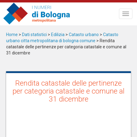
Salta
al
Toggl
contenuto
navig
principale
Home
>
Dati statistici
>
Edilizia
>
Catasto urbano
>
Catasto
urbano citta metropolitana di bologna comune
> Rendita
catastale delle pertinenze per categoria catastale e comune al
31 dicembre
Rendita catastale delle pertinenze
per categoria catastale e comune al
31 dicembre