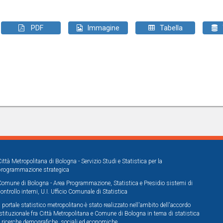
PDF
Immagine
Tabella
Città Metropolitana di Bologna - Servizio Studi e Statistica per la
programmazione strategica
Comune di Bologna - Area Programmazione, Statistica e Presidio sistemi di
controllo interni, U.I. Ufficio Comunale di Statistica
Il portale statistico metropolitano è stato realizzato nell'ambito dell'accordo
istituzionale fra Città Metropolitana e Comune di Bologna in tema di statistica
e ricerche demografiche, sociali ed economiche.