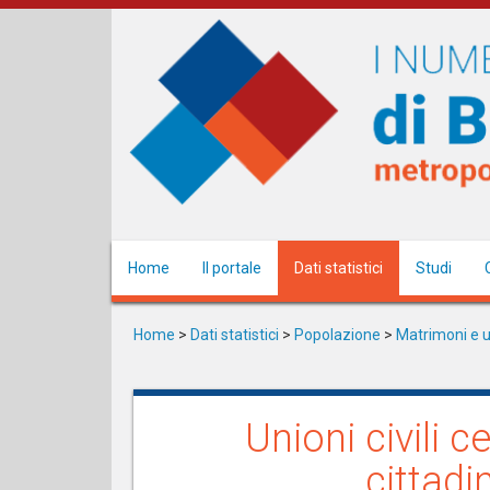
Salta
al
contenuto
principale
Home
Il portale
Dati statistici
Studi
Home
>
Dati statistici
>
Popolazione
>
Matrimoni e un
Unioni civili 
cittadi