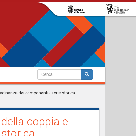
Form
di
Cerca
ricerca
ttadinanza dei componenti - serie storica
 della coppia e
 storica