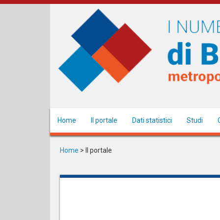
Salta
al
contenuto
principale
Home
Il portale
Dati statistici
Studi
Home
>
Il portale