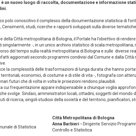
na è un nuovo luogo di raccolta, documentazione e informazione stat
ini.
nico polo conoscitivo il complesso della documentazione statistica di font
he, Censimenti, studi, ricerche e rapporti sviluppati sulla diverse tematich
ella Città metropolitana di Bologna, il Portale ha l’obiettivo di rendere d
i singolarmente -, in un unico archivio statistico di scala metropolitana
 corso del tempo sulla realtà metropolitana di Bologna e sulle diverse re
 infatti aggiornati secondo programmi condivisi dal Comune e dalla Citt
ive.
ce la complessità delle trasformazioni di lunga durata che hanno porta
territoriali, economici, di costume e di stile di vita -, fotografa con atte
ari futuri che di volta in volta le proiezioni rendono plausibili.
la cui frequentazione appare indispensabile a chiunque voglia approfon
he svolge. Sindaci, amministratori locali, cittadini, soggetti del mondo d
 di ricerca, singoli studiosi della società e del territorio, pianificatori, st
Città Metropolitana di Bologna
Anna Barbieri -
Dirigente Servizio Program
omunale di Statistica
Controllo e Statistica