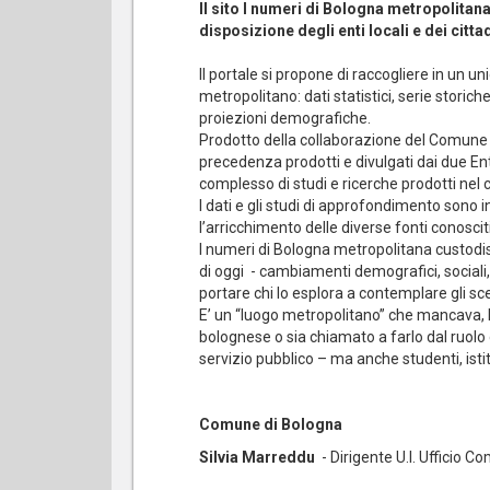
Il sito I numeri di Bologna metropolita
disposizione degli enti locali e dei cittad
Il portale si propone di raccogliere in un u
metropolitano: dati statistici, serie storic
proiezioni demografiche.
Prodotto della collaborazione del Comune e d
precedenza prodotti e divulgati dai due Ent
complesso di studi e ricerche prodotti nel
I dati e gli studi di approfondimento sono
l’arricchimento delle diverse fonti conoscit
I numeri di Bologna metropolitana custodis
di oggi - cambiamenti demografici, sociali, 
portare chi lo esplora a contemplare gli scen
E’ un “luogo metropolitano” che mancava, 
bolognese o sia chiamato a farlo dal ruolo c
servizio pubblico – ma anche studenti, istituti
Comune di Bologna
Silvia Marreddu
- Dirigente U.I. Ufficio C