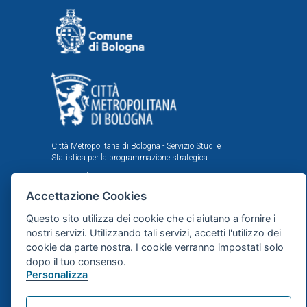
Città Metropolitana di Bologna - Servizio Studi e
Statistica per la programmazione strategica
Comune di Bologna - Area Programmazione, Statistica e
Presidio sistemi di controllo interni, U.I. Ufficio Comunale
Accettazione Cookies
di Statistica
Questo sito utilizza dei cookie che ci aiutano a fornire i
Il portale statistico metropolitano è stato realizzato
nell'ambito dell'accordo istituzionale fra Città
nostri servizi. Utilizzando tali servizi, accetti l'utilizzo dei
Metropolitana e Comune di Bologna in tema di statistica
cookie da parte nostra. I cookie verranno impostati solo
e ricerche demografiche, sociali ed economiche.
dopo il tuo consenso.
Personalizza
Mappa del sito