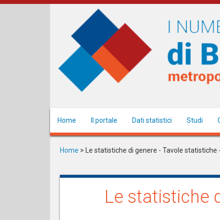
Salta
al
contenuto
principale
Home
Il portale
Dati statistici
Studi
Home
>
Le statistiche di genere - Tavole statistich
Le statistiche 