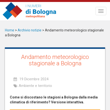
Salta
al
Toggl
contenuto
navig
principale
Home
>
Archivio notizie
>
Andamento meteorologico stagionale
a Bologna
Andamento meteorologico
stagionale a Bologna
19 Dicembre 2024
Ambiente e territorio
Come si discostano le stagioni a Bologna dalla media
climatica di riferimento? Versione interattiva.