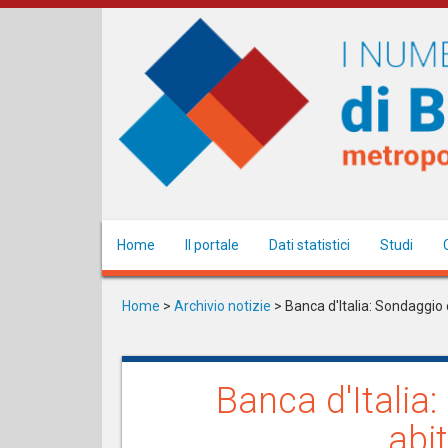
Salta
al
contenuto
principale
Home
Il portale
Dati statistici
Studi
Home
>
Archivio notizie
>
Banca d'Italia: Sondaggio c
Banca d'Italia
abit