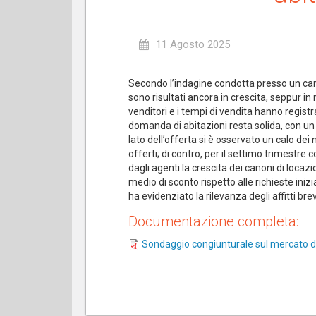
11 Agosto 2025
Secondo l’indagine condotta presso un campi
sono risultati ancora in crescita, seppur in
venditori e i tempi di vendita hanno registra
domanda di abitazioni resta solida, con un 
lato dell’offerta si è osservato un calo dei n
offerti; di contro, per il settimo trimestre
dagli agenti la crescita dei canoni di loca
medio di sconto rispetto alle richieste iniz
ha evidenziato la rilevanza degli affitti brev
Documentazione completa:
Sondaggio congiunturale sul mercato dell