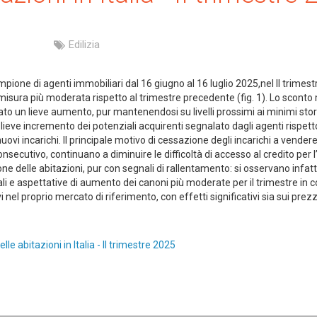
Edilizia
one di agenti immobiliari dal 16 giugno al 16 luglio 2025,nel II trimestr
 misura più moderata rispetto al trimestre precedente (fig. 1). Lo sconto me
to un lieve aumento, pur mantenendosi su livelli prossimi ai minimi storici 
lieve incremento dei potenziali acquirenti segnalato dagli agenti rispett
uovi incarichi. Il principale motivo di cessazione degli incarichi a vendere re
 consecutivo, continuano a diminuire le difficoltà di accesso al credito per
zione delle abitazioni, pur con segnali di rallentamento: si osservano inf
iali e aspettative di aumento dei canoni più moderate per il trimestre in c
i nel proprio mercato di riferimento, con effetti significativi sia sui prezzi
e abitazioni in Italia - II trimestre 2025