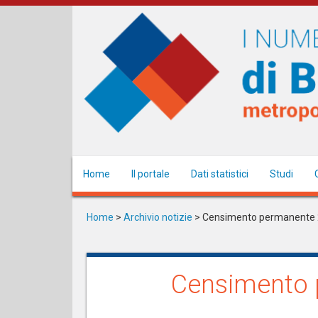
Salta
al
contenuto
principale
Home
Il portale
Dati statistici
Studi
Home
>
Archivio notizie
>
Censimento permanente 20
Censimento p