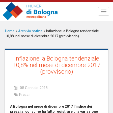
Salta
al
Toggl
contenuto
navig
principale
Home
>
Archivio notizie
>
Inflazione: a Bologna tendenziale
+0,8% nel mese di dicembre 2017 (provvisorio)
Inflazione: a Bologna tendenziale
+0,8% nel mese di dicembre 2017
(provvisorio)
05 Gennaio 2018
Prezzi
A Bologna nel mese di dicembre 2017 l’indice dei
prezzi al consumo ha fatto registrare una variazione