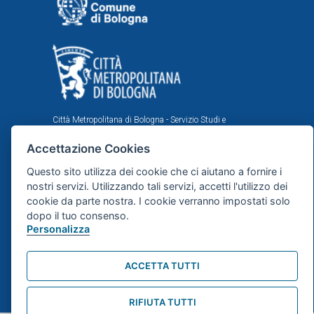
Città Metropolitana di Bologna - Servizio Studi e
Statistica per la programmazione strategica
Accettazione Cookies
Comune di Bologna - Area Programmazione, Statistica e
Presidio sistemi di controllo interni, U.I. Ufficio Comunale
Questo sito utilizza dei cookie che ci aiutano a fornire i
di Statistica
nostri servizi. Utilizzando tali servizi, accetti l'utilizzo dei
Il portale statistico metropolitano è stato realizzato
cookie da parte nostra. I cookie verranno impostati solo
nell'ambito dell'accordo istituzionale fra Città
dopo il tuo consenso.
Metropolitana e Comune di Bologna in tema di statistica
Personalizza
e ricerche demografiche, sociali ed economiche.
Mappa del sito
ACCETTA TUTTI
RIFIUTA TUTTI
webdesign
dsign.it