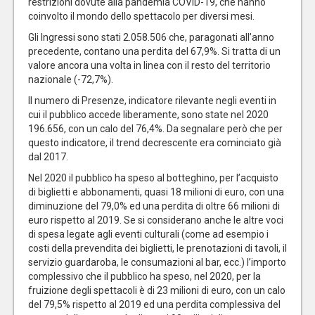
restrizioni dovute alla pandemia COVID-19, che hanno
coinvolto il mondo dello spettacolo per diversi mesi.
Gli Ingressi sono stati 2.058.506 che, paragonati all’anno
precedente, contano una perdita del 67,9%. Si tratta di un
valore ancora una volta in linea con il resto del territorio
nazionale (-72,7%).
Il numero di Presenze, indicatore rilevante negli eventi in
cui il pubblico accede liberamente, sono state nel 2020
196.656, con un calo del 76,4%. Da segnalare però che per
questo indicatore, il trend decrescente era cominciato già
dal 2017.
Nel 2020 il pubblico ha speso al botteghino, per l’acquisto
di biglietti e abbonamenti, quasi 18 milioni di euro, con una
diminuzione del 79,0% ed una perdita di oltre 66 milioni di
euro rispetto al 2019. Se si considerano anche le altre voci
di spesa legate agli eventi culturali (come ad esempio i
costi della prevendita dei biglietti, le prenotazioni di tavoli, il
servizio guardaroba, le consumazioni al bar, ecc.) l’importo
complessivo che il pubblico ha speso, nel 2020, per la
fruizione degli spettacoli è di 23 milioni di euro, con un calo
del 79,5% rispetto al 2019 ed una perdita complessiva del