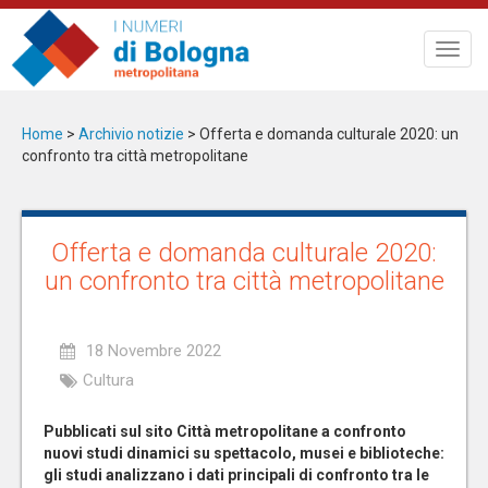
Salta
al
Toggl
contenuto
navig
principale
Home
>
Archivio notizie
>
Offerta e domanda culturale 2020: un
confronto tra città metropolitane
Offerta e domanda culturale 2020:
un confronto tra città metropolitane
18 Novembre 2022
Cultura
Pubblicati sul sito Città metropolitane a confronto
nuovi studi dinamici su spettacolo, musei e biblioteche:
gli studi analizzano i dati principali di confronto tra le