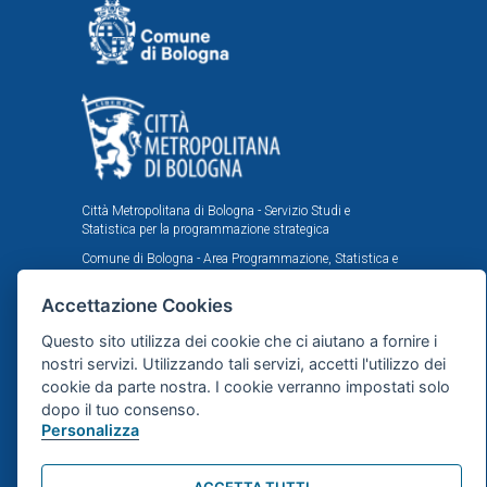
Città Metropolitana di Bologna - Servizio Studi e
Statistica per la programmazione strategica
Comune di Bologna - Area Programmazione, Statistica e
Presidio sistemi di controllo interni, U.I. Ufficio Comunale
di Statistica
Accettazione Cookies
Il portale statistico metropolitano è stato realizzato
Questo sito utilizza dei cookie che ci aiutano a fornire i
nell'ambito dell'accordo istituzionale fra Città
nostri servizi. Utilizzando tali servizi, accetti l'utilizzo dei
Metropolitana e Comune di Bologna in tema di statistica
e ricerche demografiche, sociali ed economiche.
cookie da parte nostra. I cookie verranno impostati solo
dopo il tuo consenso.
Personalizza
Mappa del sito