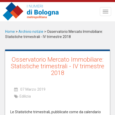
Salta
al
Toggl
contenuto
navig
principale
Home
>
Archivio notizie
>
Osservatorio Mercato Immobiliare:
Statistiche trimestrali - IV trimestre 2018
Osservatorio Mercato Immobiliare:
Statistiche trimestrali - IV trimestre
2018
07 Marzo 2019
Edilizia
Le Statistiche trimestrali, pubblicate come da calendario