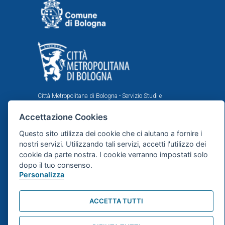
Città Metropolitana di Bologna - Servizio Studi e
Statistica per la programmazione strategica
Accettazione Cookies
Comune di Bologna - Area Programmazione, Statistica e
Presidio sistemi di controllo interni, U.I. Ufficio Comunale
Questo sito utilizza dei cookie che ci aiutano a fornire i
di Statistica
nostri servizi. Utilizzando tali servizi, accetti l'utilizzo dei
Il portale statistico metropolitano è stato realizzato
cookie da parte nostra. I cookie verranno impostati solo
nell'ambito dell'accordo istituzionale fra Città
dopo il tuo consenso.
Metropolitana e Comune di Bologna in tema di statistica
Personalizza
e ricerche demografiche, sociali ed economiche.
Mappa del sito
ACCETTA TUTTI