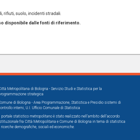
 rifiuti, suolo, incidenti stradali.
o disponibile dalle fonti di riferimento.
Città Metropolitana di Bologna - Servizio Studi e Statistica per la
programmazione strategica
Comune di Bologna - Area Programmazione, Statistica e Presidio sistemi di
controllo interni, U.I. Ufficio Comunale di Statistica
Il portale statistico metropolitano è stato realizzato nell'ambito dell'accordo
istituzionale fra Città Metropolitana e Comune di Bologna in tema di statistica
e ricerche demografiche, sociali ed economiche.