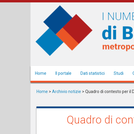
Salta
al
contenuto
principale
Home
Il portale
Dati statistici
Studi
Home
>
Archivio notizie
>
Quadro di contesto per il D
Quadro di cont