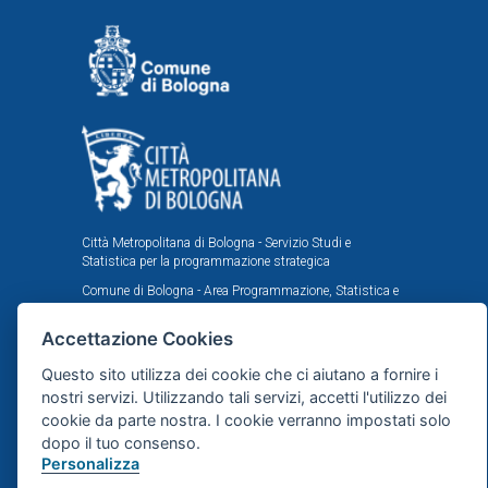
Città Metropolitana di Bologna - Servizio Studi e
Statistica per la programmazione strategica
Comune di Bologna - Area Programmazione, Statistica e
Presidio sistemi di controllo interni, U.I. Ufficio Comunale
di Statistica
Accettazione Cookies
Il portale statistico metropolitano è stato realizzato
Questo sito utilizza dei cookie che ci aiutano a fornire i
nell'ambito dell'accordo istituzionale fra Città
Metropolitana e Comune di Bologna in tema di statistica
nostri servizi. Utilizzando tali servizi, accetti l'utilizzo dei
e ricerche demografiche, sociali ed economiche.
cookie da parte nostra. I cookie verranno impostati solo
dopo il tuo consenso.
Personalizza
Mappa del sito