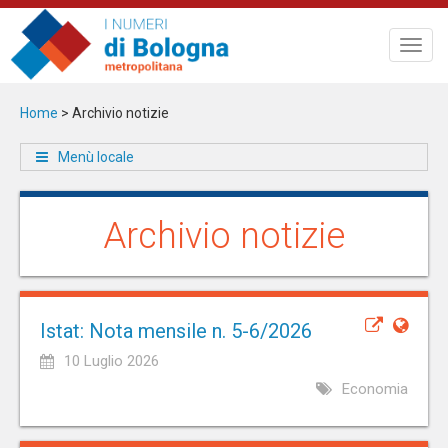
Salta
al
Toggl
contenuto
navig
principale
Home
>
Archivio notizie
Menù locale
Archivio notizie
Istat: Nota mensile n. 5-6/2026
10 Luglio 2026
Economia