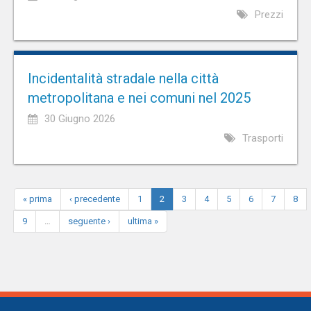
Prezzi
Incidentalità stradale nella città
metropolitana e nei comuni nel 2025
30 Giugno 2026
Trasporti
« prima
‹ precedente
1
2
3
4
5
6
7
8
9
…
seguente ›
ultima »