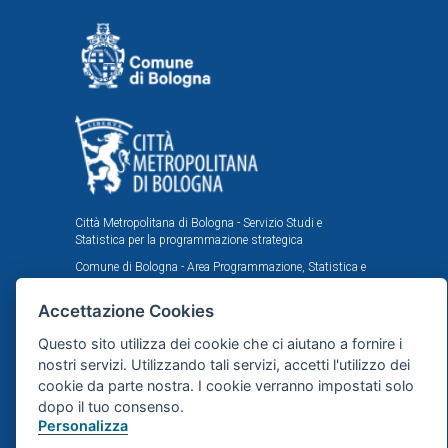
Città Metropolitana di Bologna - Servizio Studi e
Statistica per la programmazione strategica
Comune di Bologna - Area Programmazione, Statistica e
Presidio sistemi di controllo interni, U.I. Ufficio Comunale
di Statistica
Accettazione Cookies
Il portale statistico metropolitano è stato realizzato
Questo sito utilizza dei cookie che ci aiutano a fornire i
nell'ambito dell'accordo istituzionale fra Città
Metropolitana e Comune di Bologna in tema di statistica
nostri servizi. Utilizzando tali servizi, accetti l'utilizzo dei
e ricerche demografiche, sociali ed economiche.
cookie da parte nostra. I cookie verranno impostati solo
dopo il tuo consenso.
Personalizza
Mappa del sito