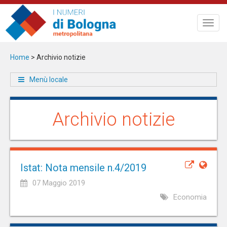
Salta
al
Toggl
contenuto
navig
principale
Home
>
Archivio notizie
Menù locale
Archivio notizie
Istat: Nota mensile n.4/2019
07 Maggio 2019
Economia