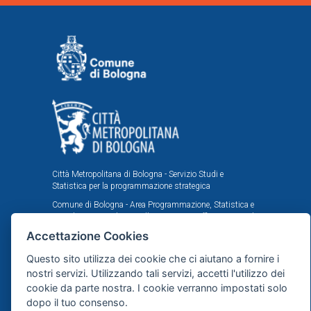
Città Metropolitana di Bologna - Servizio Studi e
Statistica per la programmazione strategica
Comune di Bologna - Area Programmazione, Statistica e
Presidio sistemi di controllo interni, U.I. Ufficio Comunale
di Statistica
Accettazione Cookies
Il portale statistico metropolitano è stato realizzato
Questo sito utilizza dei cookie che ci aiutano a fornire i
nell'ambito dell'accordo istituzionale fra Città
Metropolitana e Comune di Bologna in tema di statistica
nostri servizi. Utilizzando tali servizi, accetti l'utilizzo dei
e ricerche demografiche, sociali ed economiche.
cookie da parte nostra. I cookie verranno impostati solo
dopo il tuo consenso.