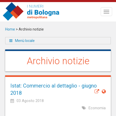
Salta
al
Toggl
contenuto
navig
principale
Home
>
Archivio notizie
Menù locale
Archivio notizie
Istat: Commercio al dettaglio - giugno
2018
03 Agosto 2018
Economia