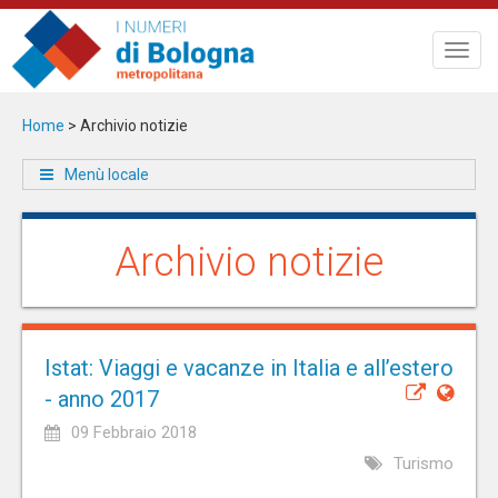
Salta
al
Toggl
contenuto
navig
principale
Home
>
Archivio notizie
Menù locale
Archivio notizie
Istat: Viaggi e vacanze in Italia e all’estero
- anno 2017
09 Febbraio 2018
Turismo