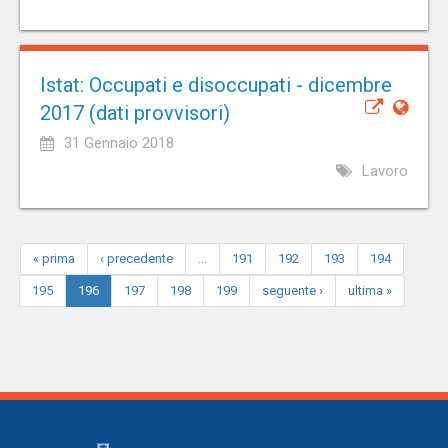
Istat: Occupati e disoccupati - dicembre
2017 (dati provvisori)
31 Gennaio 2018
Lavoro
« prima
‹ precedente
…
191
192
193
194
195
196
197
198
199
seguente ›
ultima »