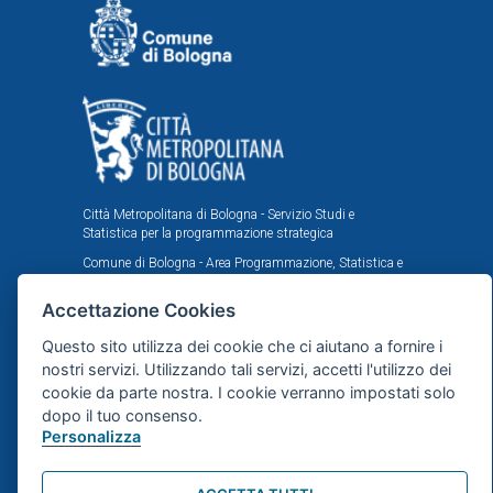
Città Metropolitana di Bologna - Servizio Studi e
Statistica per la programmazione strategica
Comune di Bologna - Area Programmazione, Statistica e
Presidio sistemi di controllo interni, U.I. Ufficio Comunale
di Statistica
Accettazione Cookies
Il portale statistico metropolitano è stato realizzato
Questo sito utilizza dei cookie che ci aiutano a fornire i
nell'ambito dell'accordo istituzionale fra Città
nostri servizi. Utilizzando tali servizi, accetti l'utilizzo dei
Metropolitana e Comune di Bologna in tema di statistica
e ricerche demografiche, sociali ed economiche.
cookie da parte nostra. I cookie verranno impostati solo
dopo il tuo consenso.
Personalizza
Mappa del sito