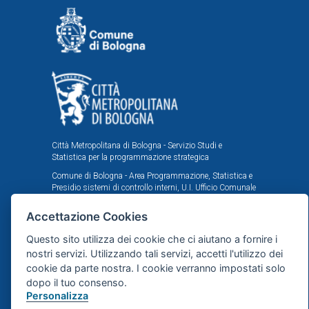
Città Metropolitana di Bologna - Servizio Studi e
Statistica per la programmazione strategica
Comune di Bologna - Area Programmazione, Statistica e
Presidio sistemi di controllo interni, U.I. Ufficio Comunale
di Statistica
Accettazione Cookies
Il portale statistico metropolitano è stato realizzato
nell'ambito dell'accordo istituzionale fra Città
Questo sito utilizza dei cookie che ci aiutano a fornire i
Metropolitana e Comune di Bologna in tema di statistica
nostri servizi. Utilizzando tali servizi, accetti l'utilizzo dei
e ricerche demografiche, sociali ed economiche.
cookie da parte nostra. I cookie verranno impostati solo
dopo il tuo consenso.
Mappa del sito
Personalizza