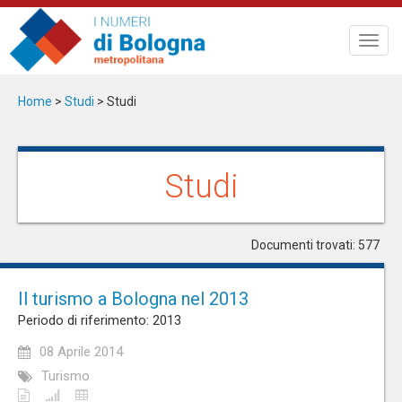
Salta
al
Toggl
contenuto
navig
principale
Home
>
Studi
>
Studi
Studi
Documenti trovati: 577
Il turismo a Bologna nel 2013
Periodo di riferimento: 2013
08 Aprile 2014
Turismo