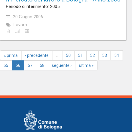
Periodo di riferimento: 2005
20 Giugno 2006
Lavoro
« prima
‹ precedente
…
50
51
52
53
54
55
56
57
58
seguente ›
ultima »