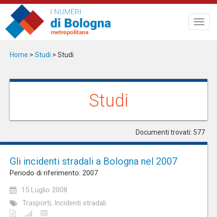
Salta
al
Toggl
contenuto
navig
principale
Home
>
Studi
>
Studi
Studi
Documenti trovati: 577
Gli incidenti stradali a Bologna nel 2007
Periodo di riferimento: 2007
15 Luglio 2008
Trasporti, Incidenti stradali