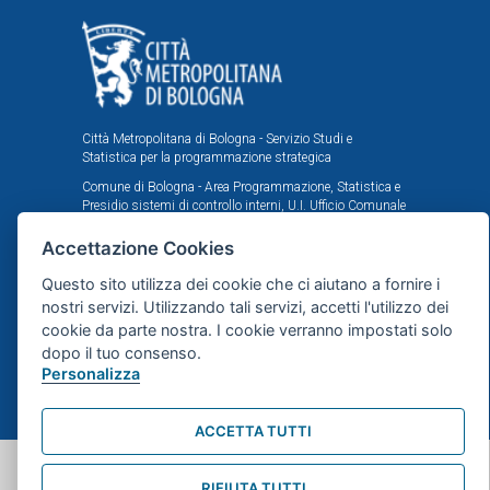
Città Metropolitana di Bologna - Servizio Studi e
Statistica per la programmazione strategica
Comune di Bologna - Area Programmazione, Statistica e
Presidio sistemi di controllo interni, U.I. Ufficio Comunale
di Statistica
Accettazione Cookies
Il portale statistico metropolitano è stato realizzato
nell'ambito dell'accordo istituzionale fra Città
Questo sito utilizza dei cookie che ci aiutano a fornire i
Metropolitana e Comune di Bologna in tema di statistica
nostri servizi. Utilizzando tali servizi, accetti l'utilizzo dei
e ricerche demografiche, sociali ed economiche.
cookie da parte nostra. I cookie verranno impostati solo
dopo il tuo consenso.
Mappa del sito
Personalizza
webdesign
dsign.it
ACCETTA TUTTI
RIFIUTA TUTTI