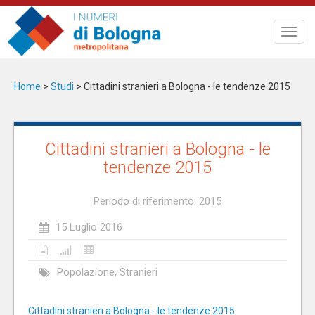
Salta
al
Toggl
contenuto
navig
principale
Home
>
Studi
>
Cittadini stranieri a Bologna - le tendenze 2015
Cittadini stranieri a Bologna - le
tendenze 2015
Periodo di riferimento: 2015
15 Luglio 2016
Popolazione, Stranieri
Cittadini stranieri a Bologna - le tendenze 2015