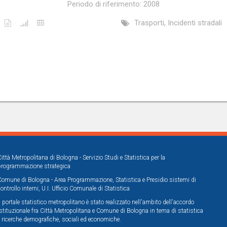
Periodo di riferimento: 2008
Trasporti, Incidenti stradali
Città Metropolitana di Bologna - Servizio Studi e Statistica per la
programmazione strategica
Comune di Bologna - Area Programmazione, Statistica e Presidio sistemi di
controllo interni, U.I. Ufficio Comunale di Statistica
Il portale statistico metropolitano è stato realizzato nell'ambito dell'accordo
istituzionale fra Città Metropolitana e Comune di Bologna in tema di statistica
e ricerche demografiche, sociali ed economiche.