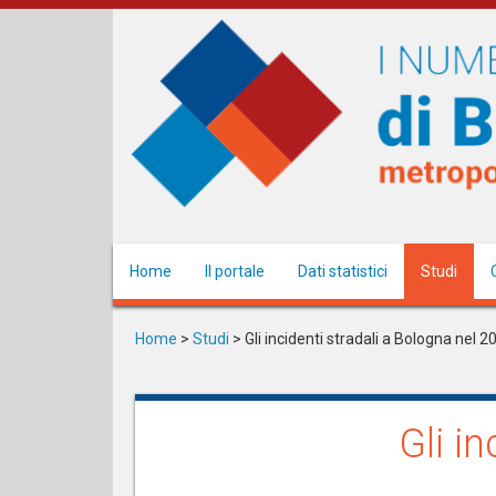
Salta
al
contenuto
principale
Home
Il portale
Dati statistici
Studi
Home
>
Studi
>
Gli incidenti stradali a Bologna nel 2
Gli i