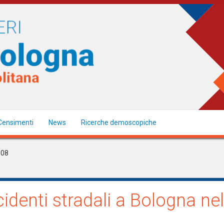
Censimenti
News
Ricerche demoscopiche
008
ncidenti stradali a Bologna ne