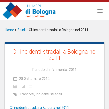
Salta
al
Toggl
contenuto
navig
principale
Home
>
Studi
>
Gli incidenti stradali a Bologna nel 2011
Gli incidenti stradali a Bologna nel
2011
Periodo di riferimento: 2011
28 Settembre 2012
Trasporti, Incidenti stradali
Gli incidenti stradali a Bologna nel 2011