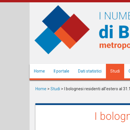
Salta
al
contenuto
principale
Home
Il portale
Dati statistici
Studi
Home
>
Studi
>
I bolognesi residenti all'estero al 31
I bologn