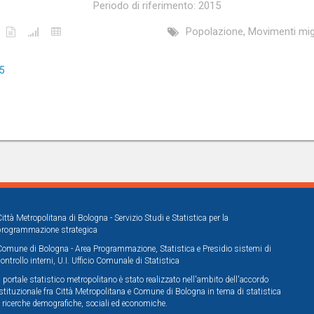
Periodo di riferimento: 2015
Popolazione, Movimenti mig
15
Città Metropolitana di Bologna - Servizio Studi e Statistica per la
programmazione strategica
Comune di Bologna - Area Programmazione, Statistica e Presidio sistemi di
controllo interni, U.I. Ufficio Comunale di Statistica
Il portale statistico metropolitano è stato realizzato nell'ambito dell'accordo
istituzionale fra Città Metropolitana e Comune di Bologna in tema di statistica
e ricerche demografiche, sociali ed economiche.