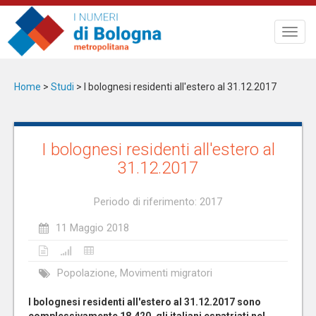
Salta
al
Toggl
contenuto
navig
principale
Home
>
Studi
>
I bolognesi residenti all'estero al 31.12.2017
I bolognesi residenti all'estero al
31.12.2017
Periodo di riferimento: 2017
11 Maggio 2018
Popolazione, Movimenti migratori
I bolognesi residenti all'estero al 31.12.2017 sono