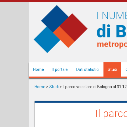
Salta
al
contenuto
principale
Home
Il portale
Dati statistici
Studi
Home
>
Studi
>
Il parco veicolare di Bologna al 31.1
Il parc