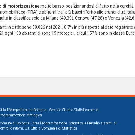
o di motorizzazione
molto basso, posizionandosi di fatto nella cerchia d
omobilistico (PRA) e abitanti tra i più bassi riferito alle grandi città ital
uita in classifica solo da Milano (49,39), Genova (47,28) e Venezia (42,6
olanti in città: sono 58.096 nel 2021, 0,7% in più rispetto al dato registrato
 ogni 100 abitanti ci sono 15 motocicli, di cui il 57% sono in classe Euro 
Città Metropolitana di Bologna - Servizio Studi e Statistica per la
programmazione strategica
Comune di Bologna - Area Programmazione, Statistica e Presidio sistemi di
controllo interni, U.I. Ufficio Comunale di Statistica