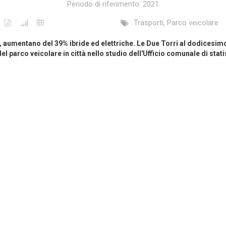
Periodo di riferimento: 2021
Trasporti, Parco veicolare
umentano del 39% ibride ed elettriche. Le Due Torri al dodicesimo p
l parco veicolare in città nello studio dell'Ufficio comunale di stati