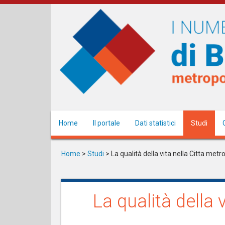
Salta
al
contenuto
principale
Home
Il portale
Dati statistici
Studi
Home
>
Studi
>
La qualità della vita nella Citta met
La qualità della 