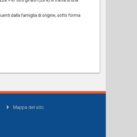
a. Per tutti gli altri (28%) si tratta di una
enti dalla famiglia di origine, sotto forma
Mappa del sito