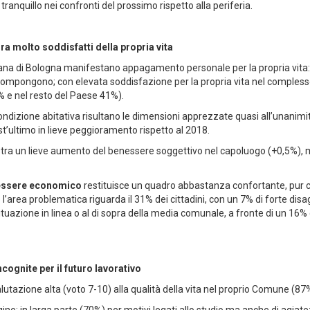
tranquillo nei confronti del prossimo rispetto alla periferia.
a molto soddisfatti della propria vita
litana di Bologna manifestano appagamento personale per la propria vita: 
a compongono; con elevata soddisfazione per la propria vita nel complesso 
% e nel resto del Paese 41%).
 condizione abitativa risultano le dimensioni apprezzate quasi all’unanimit
’ultimo in lieve peggioramento rispetto al 2018.
registra un lieve aumento del benessere soggettivo nel capoluogo (+0,5%), 
essere economico
restituisce un quadro abbastanza confortante, pur con
l’area problematica riguarda il 31% dei cittadini, con un 7% di forte dis
situazione in linea o al di sopra della media comunale, a fronte di un 16%
ncognite per il futuro lavorativo
valutazione alta (voto 7-10) alla qualità della vita nel proprio Comune (87