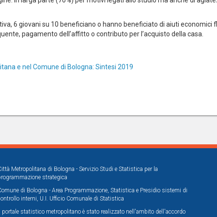
gine: in larga parte (70%) per motivi legati allo studio ma anche di agiatezz
a, 6 giovani su 10 beneficiano o hanno beneficiato di aiuti economici flu
ente, pagamento dell’affitto o contributo per l’acquisto della casa.
olitana e nel Comune di Bologna: Sintesi 2019
Città Metropolitana di Bologna - Servizio Studi e Statistica per la
programmazione strategica
Comune di Bologna - Area Programmazione, Statistica e Presidio sistemi di
controllo interni, U.I. Ufficio Comunale di Statistica
Il portale statistico metropolitano è stato realizzato nell'ambito dell'accordo