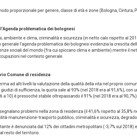
modo proporzionale per genere, classe di età e zone (Bologna, Cintura, 
i: l’Agenda problematica dei bolognesi
 ambiente e clima, criminalità e sicurezza (in netto calo rispetto al 2018
i. In generale l’agenda problematica dei bolognesi evidenzia la crescita d
enze sociali del mondo (fra cui spiccano clima e ambiente) mentre il ne
occupazioni nel contesto generale.
oprio Comune di residenza
ma ad alti livelli la valutazione della qualità della vita nel proprio comun
iudizi di sufficienza, la quota sale al 93% (nel 2018 era al 91,6%), con u
 6 a 10) è pressoché stabile oltrepassando il 91% (nel 2018 era al 90,7%
segnalano problemi nella zona di residenza (il 41,6% rispetto al 35,8% n
ilità-manutenzione-trasporto pubblico, criminalità e sicurezza, degrado
stante è denunciata dal 12% dei cittadini metropolitani (-3,7% sul 2018) 
 resto del territorio.