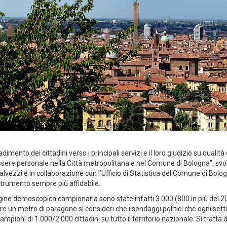
nto dei cittadini verso i principali servizi e il loro giudizio su qualità del
nessere personale nella Città metropolitana e nel Comune di Bologna”, svolt
zzi e in collaborazione con l’Ufficio di Statistica del Comune di Bolog
rumento sempre più affidabile.
agine demoscopica campionaria sono state infatti 3.000 (800 in più del 20
vere un metro di paragone si consideri che i sondaggi politici che ogni se
a campioni di 1.000/2.000 cittadini su tutto il territorio nazionale. Si trat