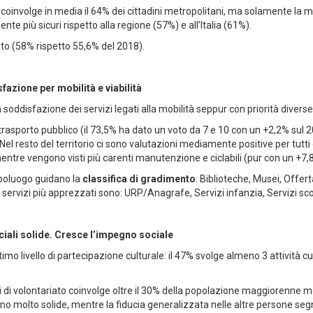
e, coinvolge in media il 64% dei cittadini metropolitani, ma solamente la 
ente più sicuri rispetto alla regione (57%) e all’Italia (61%).
to (58% rispetto 55,6% del 2018).
fazione per mobilità e viabilità
 soddisfazione dei servizi legati alla mobilità seppur con priorità diverse 
rasporto pubblico (il 73,5% ha dato un voto da 7 e 10 con un +2,2% sul 20
. Nel resto del territorio ci sono valutazioni mediamente positive per tut
), mentre vengono visti più carenti manutenzione e ciclabili (pur con un +7,
capoluogo guidano la
classifica di gradimento
: Biblioteche, Musei, Offert
 5 servizi più apprezzati sono: URP/Anagrafe, Servizi infanzia, Servizi scola
ciali solide. Cresce l’impegno sociale
imo livello di partecipazione culturale: il 47% svolge almeno 3 attività c
i di volontariato coinvolge oltre il 30% della popolazione maggiorenne 
mano molto solide, mentre la fiducia generalizzata nelle altre persone seg