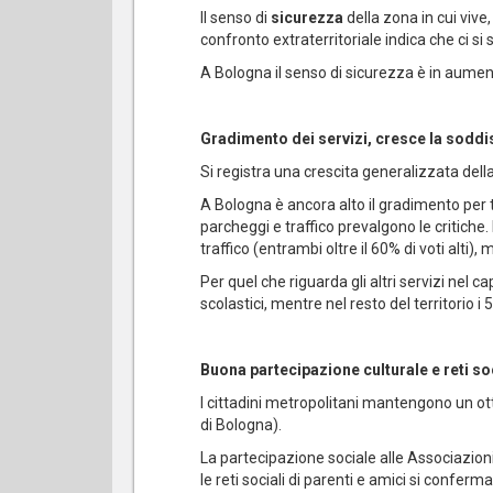
Il senso di
sicurezza
della zona in cui viv
confronto extraterritoriale indica che ci si s
A Bologna il senso di sicurezza è in aumen
Gradimento dei servizi, cresce la soddis
Si registra una crescita generalizzata della
A Bologna è ancora alto il gradimento per t
parcheggi e traffico prevalgono le critiche
traffico (entrambi oltre il 60% di voti alti
Per quel che riguarda gli altri servizi nel 
scolastici, mentre nel resto del territorio i
Buona partecipazione culturale e reti so
I cittadini metropolitani mantengono un ott
di Bologna).
La partecipazione sociale alle Associazion
le reti sociali di parenti e amici si confer