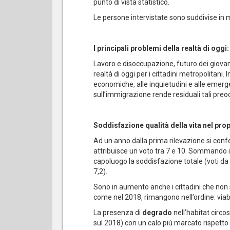
punto di vista statistico.
Le persone intervistate sono suddivise in 
I principali problemi della realtà di ogg
Lavoro e disoccupazione, futuro dei giovani,
realtà di oggi per i cittadini metropolitan
economiche, alle inquietudini e alle emerg
sull’immigrazione rende residuali tali pre
Soddisfazione qualità della vita nel pr
Ad un anno dalla prima rilevazione si confer
attribuisce un voto tra 7 e 10. Sommando i g
capoluogo la soddisfazione totale (voti da
7,2).
Sono in aumento anche i cittadini che non 
come nel 2018, rimangono nell’ordine: viab
La presenza di
degrado
nell’habitat circo
sul 2018) con un calo più marcato rispetto al