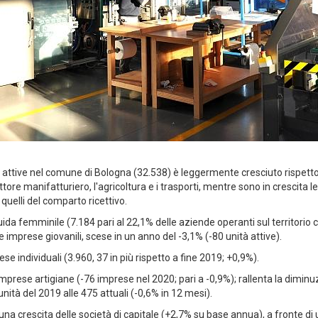
attive nel comune di Bologna (32.538) è leggermente cresciuto rispetto a
ttore manifatturiero, l'agricoltura e i trasporti, mentre sono in crescita l
quelli del comparto ricettivo.
ida femminile (7.184 pari al 22,1% delle aziende operanti sul territorio c
e imprese giovanili, scese in un anno del -3,1% (-80 unità attive).
rese individuali (3.960, 37 in più rispetto a fine 2019; +0,9%).
 imprese artigiane (-76 imprese nel 2020; pari a -0,9%); rallenta la dimi
ità del 2019 alle 475 attuali (-0,6% in 12 mesi).
una crescita delle società di capitale (+2,7% su base annua), a fronte di 