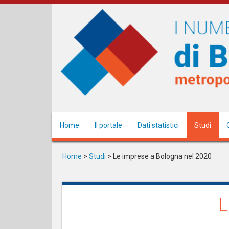
Salta
al
contenuto
principale
Home
Il portale
Dati statistici
Studi
Home
>
Studi
>
Le imprese a Bologna nel 2020
L