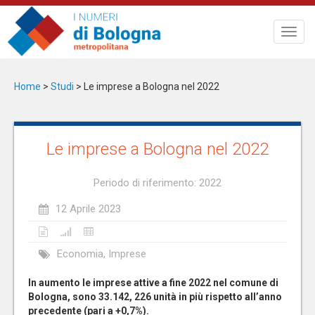
Salta
al
Toggl
contenuto
navig
principale
Home
>
Studi
>
Le imprese a Bologna nel 2022
Le imprese a Bologna nel 2022
Periodo di riferimento: 2022
12 Aprile 2023
Economia, Imprese
In aumento le imprese attive a fine 2022 nel comune di
Bologna, sono 33.142, 226 unità in più rispetto all’anno
precedente (pari a +0,7%).