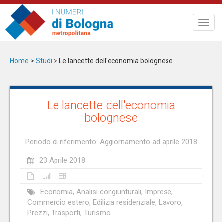
Salta
al
Toggl
contenuto
navig
principale
Home
>
Studi
>
Le lancette dell'economia bolognese
Le lancette dell'economia
bolognese
Periodo di riferimento: Aggiornamento ad aprile 2018
23 Aprile 2018
Economia, Analisi congiunturali, Imprese,
Commercio estero, Edilizia residenziale, Lavoro,
Prezzi, Trasporti, Turismo