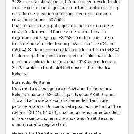
2023, ma Istat stima che al di là dei residenti, escludendo i
turisti e coloro che viaggiano per affari o motivi di cura, gli
individui che gravitano quotidianamente sul territorio
cittadino superino i 507.000.
Una conferma del capoluogo emiliano come una delle
città più attrattive del Paese viene anche dal saldo
migratorio che segna un +3.453; da notare che oltre la
metà dei nuovi residenti sono giovani fra i 15 e i 34 anni
(56,5%). Si stabiliscono in città soprattutto italiani (64,8%).
Il saldo migratorio positivo compensa il saldo naturale da
decenni stabilmente negativo: nel 2023 sono nati infatti
2.579 bambini a fronte di 4.569 decessi di residenti a
Bologna.
Età media 46,9 anni
L’età media dei bolognesi è di 46,9 anni. I minorenni a
Bologna sfiorano i 53.000; di questi, quasi 43.800 hanno
fino a 14 anni di età e sono nettamente inferiori alle
persone anziane. Un quinto della popolazione ha tra i 15 e
i 34 anni (21,4%; 84.073), una quota meno numerosa degli
ultra-sessantacinquenni che superano i 95.800 e sono
quasi un quarto degli abitanti.
Giovani tra 15 e 34 anni: sono un quinto della