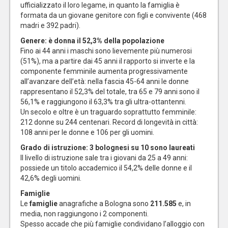
ufficializzato il loro legame, in quanto la famiglia è
formata da un giovane genitore con figli e convivente (468
madri e 392 padri).
Genere: è donna il 52,3% della popolazione
Fino ai 44 anni i maschi sono lievemente più numerosi
(51%), ma a partire dai 45 anni il rapporto si inverte e la
componente femminile aumenta progressivamente
all’avanzare dell’età: nella fascia 45-64 anni le donne
rappresentano il 52,3% del totale, tra 65 e 79 anni sono il
56,1% e raggiungono il 63,3% tra gli ultra-ottantenni.
Un secolo e oltre è un traguardo soprattutto femminile:
212 donne su 244 centenari. Record di longevità in città:
108 anni per le donne e 106 per gli uomini.
Grado di istruzione: 3 bolognesi su 10 sono laureati
Il livello di istruzione sale tra i giovani da 25 a 49 anni:
possiede un titolo accademico il 54,2% delle donne e il
42,6% degli uomini.
Famiglie
Le
famiglie
anagrafiche a Bologna sono
211.585
e, in
media, non raggiungono i 2 componenti.
Spesso accade che più famiglie condividano l’alloggio con