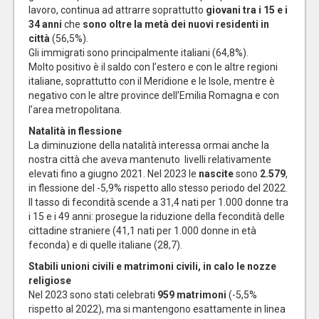
lavoro, continua ad attrarre soprattutto
giovani tra i 15 e i
34 anni
che
sono oltre la metà dei nuovi residenti in
città
(56,5%).
Gli immigrati sono principalmente italiani (64,8%).
Molto positivo è il saldo con l’estero e con le altre regioni
italiane, soprattutto con il Meridione e le Isole, mentre è
negativo con le altre province dell’Emilia Romagna e con
l’area metropolitana.
Natalità in flessione
La diminuzione della natalità interessa ormai anche la
nostra città che aveva mantenuto livelli relativamente
elevati fino a giugno 2021. Nel 2023 le
nascite
sono
2.579
,
in flessione del -5,9% rispetto allo stesso periodo del 2022.
Il tasso di fecondità scende a 31,4 nati per 1.000 donne tra
i 15 e i 49 anni: prosegue la riduzione della fecondità delle
cittadine straniere (41,1 nati per 1.000 donne in età
feconda) e di quelle italiane (28,7).
Stabili unioni civili e matrimoni civili, in calo le nozze
religiose
Nel 2023 sono stati celebrati
959 matrimoni
(-5,5%
rispetto al 2022), ma si mantengono esattamente in linea