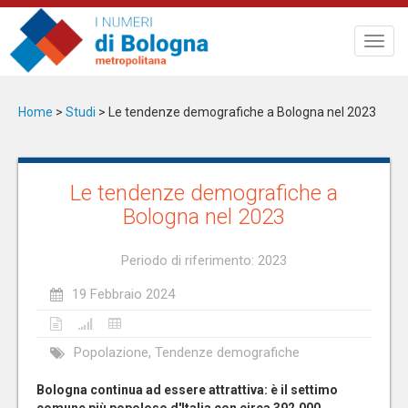
Salta
al
Toggl
contenuto
navig
principale
Home
>
Studi
>
Le tendenze demografiche a Bologna nel 2023
Le tendenze demografiche a
Bologna nel 2023
Periodo di riferimento: 2023
19 Febbraio 2024
Popolazione, Tendenze demografiche
Bologna continua ad essere attrattiva: è il settimo