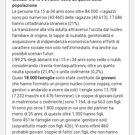
popolazione
Le persone tra 15 ai 34 anni sono oltre 84.000: i ragazzi
sono più numerosi (43.460) delle ragazze (40.613); 17.686
hanno cittadinanza straniera (21%).
La transizione alla vita adulta attraverso l’uscita dal nucleo
familiare di origine, le tappe di nuzialità, genitorialità e
acquisizione di indipendenza economica hanno effetti di
carattere sociale non solo nell’immediato, ma anche sui
possibili scenari futuri.
L’89,2% degli abitanti tra i 15 e i 34 anni sono celibi o nubili;
considerando i trenta-trentaquattrenni, oltre un quinto
risulta sposato (21,4%) o unito civilmente (0,2%).
Quasi
18.000 famiglie
sono state costituite da
giovani
che hanno formato un proprio nucleo (come coppia, come
genitori o andando a vivere da soli). I single sono 13.708
(7.232 maschi e 6.476 femmine). Le coppie di giovani (uniti
in matrimonio o civilmente) sono 1.164, di cui 663 con figli.
Vi sono poi circa 1.800 coppie in cui uno dei partner ha
meno di 35 anni; di queste oltre 1.300 hanno figli.
Sono 451 le famiglie con un giovane ‘genitore solo’
(soprattutto madri con figli: 426). Vi sono infine 860
probabili giovani ‘coppie di fatto’ con figli, che non hanno