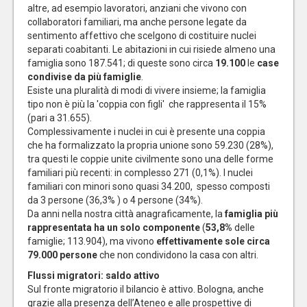
altre, ad esempio lavoratori, anziani che vivono con
collaboratori familiari, ma anche persone legate da
sentimento affettivo che scelgono di costituire nuclei
separati coabitanti. Le abitazioni in cui risiede almeno una
famiglia sono 187.541; di queste sono circa
19.100
le
case
condivise da più famiglie
.
Esiste una pluralità di modi di vivere insieme; la famiglia
tipo non è più la 'coppia con figli' che rappresenta il 15%
(pari a 31.655).
Complessivamente i nuclei in cui è presente una coppia
che ha formalizzato la propria unione sono 59.230 (28%),
tra questi le coppie unite civilmente sono una delle forme
familiari più recenti: in complesso 271 (0,1%). I nuclei
familiari con minori sono quasi 34.200, spesso composti
da 3 persone (36,3% ) o 4 persone (34%).
Da anni nella nostra città anagraficamente, la
famiglia più
rappresentata ha un solo componente
(
53,8%
delle
famiglie; 113.904), ma vivono
effettivamente sole circa
79.000 persone
che non condividono la casa con altri.
Flussi migratori: saldo attivo
Sul fronte migratorio il bilancio è attivo. Bologna, anche
grazie alla presenza dell’Ateneo e alle prospettive di