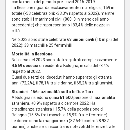
con la media del periodo pre-covid 2016-2019.
La flessione riguarda esclusivamente i riti religiosi, 159 in
totale (-53 celebrazioni; -33,3% rispetto al 2022), mentre
sono stabili i matrimoni civili (800; 3 in meno dell’anno
precedente) che rappresentano l’83,4% delle nozze in
città.
Nel 2023 sono state celebrate
63 unioni civili
(10 in più del
2022): 38 maschili e 25 femminili.
Mortalità in flessione
Nel corso del 2023 sono stati registrati complessivamente
4.569 decessi
di residenti a Bologna, in calo del -8,4%
rispetto al 2022.
Quasi due terzi dei deceduti hanno superato gli ottanta
anni (72,2%), il 78,1% tra le donne, il 65,2% tra gli uomini.
Stranieri: 156 nazionalità sotto le Due Torri
A Bologna risiedono quasi
61.500
persone di
nazionalità
straniera
, +0,9% rispetto a dicembre 2022. Ha
cittadinanza straniera il 15,7% della popolazione di
Bologna (15,5% fra i maschi e 15,9% fra le femmine).
Le donne sono la maggioranza (32.540 contro 28.932
uomini), anche se si riscontrano notevoli differenze tra le