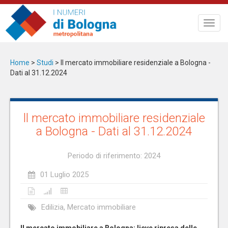
Salta
al
Toggl
contenuto
navig
principale
Home
>
Studi
>
ll mercato immobiliare residenziale a Bologna -
Dati al 31.12.2024
ll mercato immobiliare residenziale
a Bologna - Dati al 31.12.2024
Periodo di riferimento: 2024
01 Luglio 2025
Edilizia, Mercato immobiliare