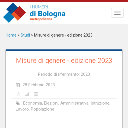
Salta
al
Toggl
contenuto
navig
principale
Home
>
Studi
>
Misure di genere - edizione 2023
Misure di genere - edizione 2023
Periodo di riferimento: 2023
28 Febbraio 2023
Economia, Elezioni, Amministrative, Istruzione,
Lavoro, Popolazione