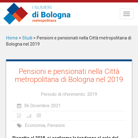
Salta
al
Toggl
contenuto
navig
principale
Home
>
Studi
>
Pensioni e pensionati nella Città metropolitana di
Bologna nel 2019
Pensioni e pensionati nella Città
metropolitana di Bologna nel 2019
Periodo di riferimento: 2019
06 Dicembre 2021
Economia, Pensioni