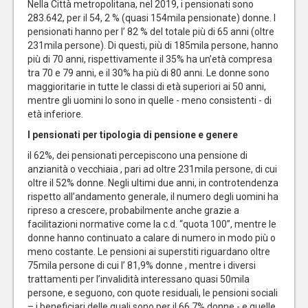
Nella Città metropolitana, nel 2019, i pensionati sono
283.642, per il 54, 2 % (quasi 154mila pensionate) donne. I
pensionati hanno per l’ 82 % del totale più di 65 anni (oltre
231mila persone). Di questi, più di 185mila persone, hanno
più di 70 anni, rispettivamente il 35% ha un’età compresa
tra 70 e 79 anni, e il 30% ha più di 80 anni. Le donne sono
maggioritarie in tutte le classi di età superiori ai 50 anni,
mentre gli uomini lo sono in quelle - meno consistenti - di
età inferiore.
I pensionati per tipologia di pensione e genere
il 62%, dei pensionati percepiscono una pensione di
anzianità o vecchiaia , pari ad oltre 231mila persone, di cui
oltre il 52% donne. Negli ultimi due anni, in controtendenza
rispetto all’andamento generale, il numero degli uomini ha
ripreso a crescere, probabilmente anche grazie a
facilitazioni normative come la c.d. “quota 100”, mentre le
donne hanno continuato a calare di numero in modo più o
meno costante. Le pensioni ai superstiti riguardano oltre
75mila persone di cui l’ 81,9% donne , mentre i diversi
trattamenti per l’invalidità interessano quasi 50mila
persone, e seguono, con quote residuali, le pensioni sociali
– i beneficiari delle quali sono per il 66,7% donne - e quelle