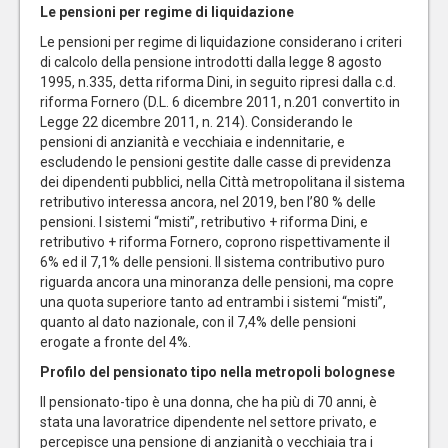
Le pensioni per regime di liquidazione
Le pensioni per regime di liquidazione considerano i criteri
di calcolo della pensione introdotti dalla legge 8 agosto
1995, n.335, detta riforma Dini, in seguito ripresi dalla c.d.
riforma Fornero (D.L. 6 dicembre 2011, n.201 convertito in
Legge 22 dicembre 2011, n. 214). Considerando le
pensioni di anzianità e vecchiaia e indennitarie, e
escludendo le pensioni gestite dalle casse di previdenza
dei dipendenti pubblici, nella Città metropolitana il sistema
retributivo interessa ancora, nel 2019, ben l’80 % delle
pensioni. I sistemi “misti”, retributivo + riforma Dini, e
retributivo + riforma Fornero, coprono rispettivamente il
6% ed il 7,1% delle pensioni. Il sistema contributivo puro
riguarda ancora una minoranza delle pensioni, ma copre
una quota superiore tanto ad entrambi i sistemi “misti”,
quanto al dato nazionale, con il 7,4% delle pensioni
erogate a fronte del 4%.
Profilo del pensionato tipo nella metropoli bolognese
Il pensionato-tipo è una donna, che ha più di 70 anni, è
stata una lavoratrice dipendente nel settore privato, e
percepisce una pensione di anzianità o vecchiaia tra i