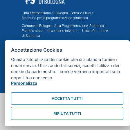
Città Metropolitana di Bologna - Servizio Studi e
Statistica per la programmazione strategica
Comune di Bologna - Area Programmazione, Statistica e
Presidio sistemi di controllo interni, U.I. Ufficio Comunale
di Statistica
Il portale statistico metropolitano è stato realizzato
nell'ambito dell'accordo istituzionale fra Città
Accettazione Cookies
Metropolitana e Comune di Bologna in tema di statistica
e ricerche demografiche, sociali ed economiche.
Questo sito utilizza dei cookie che ci aiutano a fornire i
nostri servizi. Utilizzando tali servizi, accetti l'utilizzo dei
cookie da parte nostra. I cookie verranno impostati solo
Mappa del sito
dopo il tuo consenso.
Personalizza
webdesign
dsign.it
ACCETTA TUTTI
RIFIUTA TUTTI